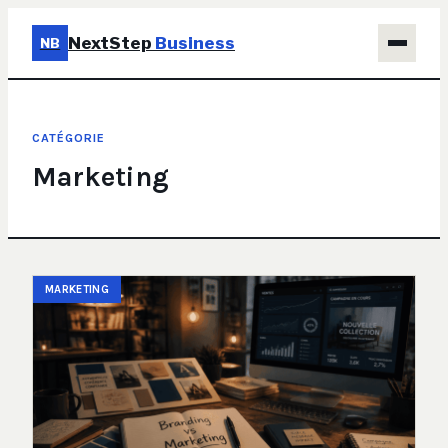
NextStep
Business
NB
Business
CATÉGORIE
Éducation & Emploi
Marketing
Finance
Immobilier
MARKETING
Marketing