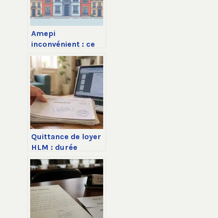
Amepi
inconvénient : ce
qu’il faut vraiment
savoir avant
d’adhérer
Quittance de loyer
HLM : durée
légale, utilité et
gestion des
documents