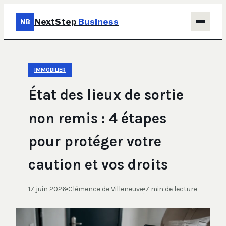
NextStep
Business
NB
Business
IMMOBILIER
Éducation & Emploi
État des lieux de sortie
Finance
non remis : 4 étapes
Immobilier
pour protéger votre
Marketing
caution et vos droits
17 juin 2026
Clémence de Villeneuve
7 min de lecture
·
·