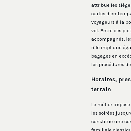
attribue les sièg
cartes d’embarqu
voyageurs à la por
vol. Entre ces pi
accompagnés, les
rôle implique ég
bagages en excéd
les procédures de
Horaires, pres
terrain
Le métier impose 
les soirées jusqu’
constitue une con
familiale classiq