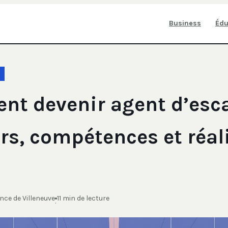
Business
Édu
t devenir agent d’esca
rs, compétences et réal
ce de Villeneuve
11 min de lecture
·