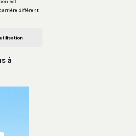
tion est
carrière diffèrent
utilisation
ns à