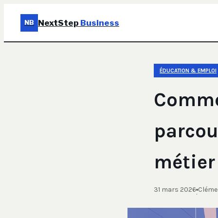
NextStep
Business
NB
ÉDUCATION & EMPLOI
Commen
parcou
métier
31 mars 2026
Clémen
·