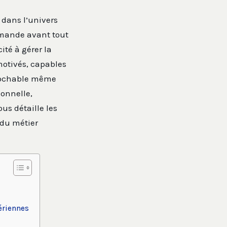
 dans l’univers
emande avant tout
ité à gérer la
motivés, capables
éprochable même
ionnelle,
ous détaille les
 du métier
ériennes