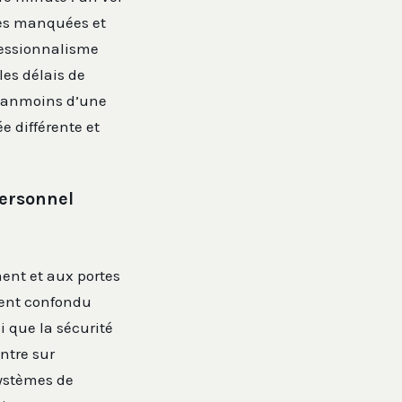
es manquées et
fessionnalisme
les délais de
néanmoins d’une
e différente et
personnel
ent et aux portes
ent confondu
i que la sécurité
ntre sur
systèmes de