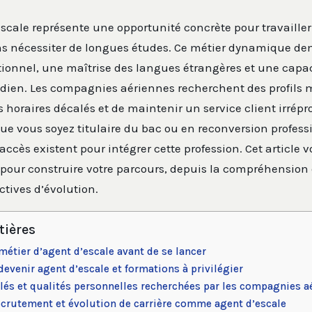
scale représente une opportunité concrète pour travailler
ns nécessiter de longues études. Ce métier dynamique d
tionnel, une maîtrise des langues étrangères et une capac
idien. Les compagnies aériennes recherchent des profils 
s horaires décalés et de maintenir un service client irr
ue vous soyez titulaire du bac ou en reconversion profess
accès existent pour intégrer cette profession. Cet article v
 pour construire votre parcours, depuis la compréhension
tives d’évolution.
tières
étier d’agent d’escale avant de se lancer
evenir agent d’escale et formations à privilégier
és et qualités personnelles recherchées par les compagnies a
ecrutement et évolution de carrière comme agent d’escale