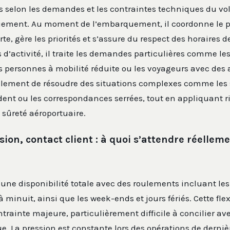
es selon les demandes et les contraintes techniques du vol,
ement. Au moment de l’embarquement, il coordonne le 
te, gère les priorités et s’assure du respect des horaires 
cs d’activité, il traite les demandes particulières comme l
 personnes à mobilité réduite ou les voyageurs avec des
alement de résoudre des situations complexes comme les 
ent ou les correspondances serrées, tout en appliquant
 sûreté aéroportuaire.
sion, contact client : à quoi s’attendre réelleme
une disponibilité totale avec des roulements incluant le
à minuit, ainsi que les week-ends et jours fériés. Cette flex
trainte majeure, particulièrement difficile à concilier av
ue. La pression est constante lors des opérations de derniè