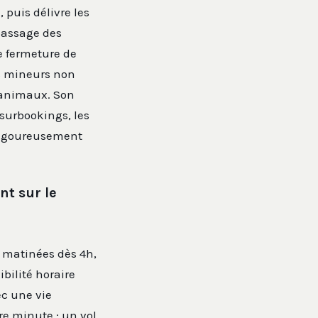
 puis délivre les
passage des
de fermeture de
es mineurs non
 animaux. Son
surbookings, les
 rigoureusement
nt sur le
s matinées dès 4h,
ibilité horaire
ec une vie
re minute : un vol