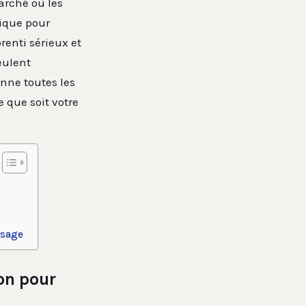
arché où les
gique pour
renti sérieux et
eulent
onne toutes les
e que soit votre
ssage
on pour