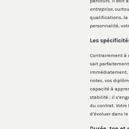
parcours. Il doit 
entreprise
, surto
qualifications, l
personnalité, votr
Les spécificit
Contrairement à 
sait parfaitement
immédiatement, 
notes, vos diplô
capacité à apprend
stabilité : il s’e
du contrat. Votre 
d’évoluer dans le
Durée, ton et