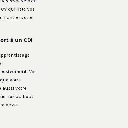
t les missions en
 CV qui liste vos
e montrer votre
ort à un CDI
apprentissage
el
ressivement
. Vos
 que votre
e aussi votre
ous irez au bout
tre envie