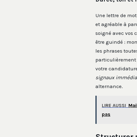
Une lettre de mot
et agréable à par
soigné avec vos c
être guindé : mon
les phrases toute
particulièrement 
votre candidature
signaux immédiat
alternance.
LIRE AUSSI
Mai
pas
Structurer 