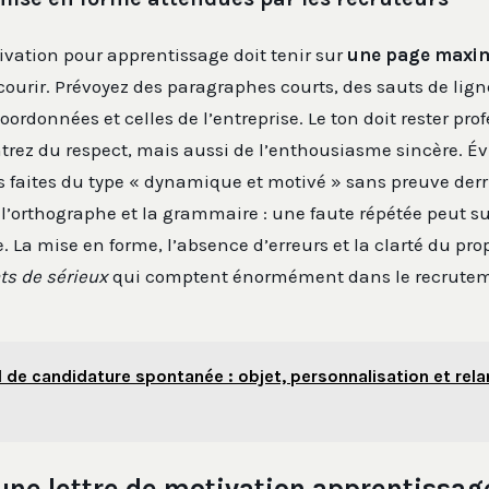
ivation pour apprentissage doit tenir sur
une page max
courir. Prévoyez des paragraphes courts, des sauts de lign
oordonnées et celles de l’entreprise. Le ton doit rester pro
trez du respect, mais aussi de l’enthousiasme sincère. É
s faites du type « dynamique et motivé » sans preuve derr
l’orthographe et la grammaire : une faute répétée peut suf
. La mise en forme, l’absence d’erreurs et la clarté du pro
s de sérieux
qui comptent énormément dans le recrute
l de candidature spontanée : objet, personnalisation et rel
une lettre de motivation apprentissag