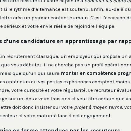
aussi être rassuré sur votre capacité à
concilier les cours e
ut si le rythme d’alternance est soutenu. Enfin, au-delà du
a lettre crée un premier contact humain. C’est l’occasion d
e sérieux et votre envie réelle de rejoindre l’équipe.
és d’une candidature en apprentissage par rapp
un recrutement classique, un employeur qui propose un 
 que vous débutez. Il ne cherche pas un profil opérationn
mais quelqu’un qui saura
monter en compétence prog
mes antérieurs ou vos petites expériences comptent moins
re, votre curiosité et votre régularité. Le recruteur évalu
ngage sur un, deux voire trois ans et veut être certain que v
lettre doit donc insister sur votre
projet à moyen terme
, vo
 secteur et votre maturité face à cet engagement.
 mise en forme attendues par les recruteurs