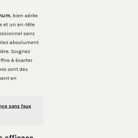
imum
, bien aérée
e et un en-tête
fessionnel sans
vitez absolument
ière. Soignez
fire à écarter
pos sont des
ment en
ance sans faux
e efficace