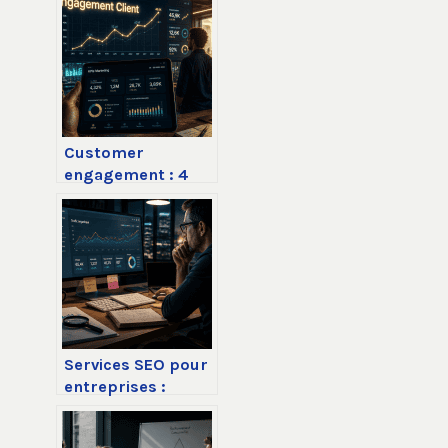
mauvais choix
visuel détruit votre
crédibilité en 3
secondes
Customer
engagement : 4
leviers
stratégiques pour
transformer vos
clients en
ambassadeurs
Services SEO pour
entreprises :
comment
transformer votre