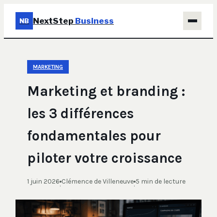
NextStep
Business
NB
Business
MARKETING
Éducation & Emploi
Marketing et branding :
Finance
les 3 différences
Immobilier
fondamentales pour
Marketing
piloter votre croissance
1 juin 2026
Clémence de Villeneuve
5 min de lecture
·
·