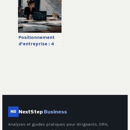
visibilité en levier
de croissance
durable
Positionnement
d’entreprise : 4
étapes pour
dominer votre
marché et éviter la
guerre des prix
NextStep
Business
NB
Analyses et guides pratiques pour dirigeants, DRH,