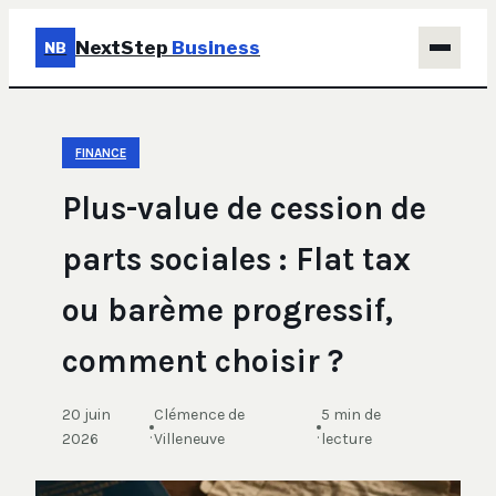
NextStep
Business
NB
Business
FINANCE
Éducation & Emploi
Plus-value de cession de
Finance
parts sociales : Flat tax
Immobilier
ou barème progressif,
Marketing
comment choisir ?
20 juin
Clémence de
5 min de
·
·
2026
Villeneuve
lecture