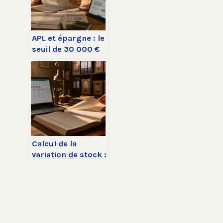
APL et épargne : le
seuil de 30 000 €
qui peut réduire
ou supprimer vos
aides
Calcul de la
variation de stock :
méthode, formule
et impact sur
votre résultat
financier