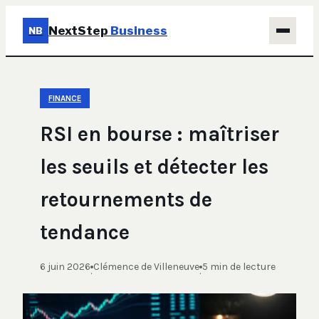
NextStep
Business
NB
Business
FINANCE
Éducation & Emploi
RSI en bourse : maîtriser
Finance
les seuils et détecter les
Immobilier
retournements de
Marketing
tendance
6 juin 2026
Clémence de Villeneuve
5 min de lecture
·
·