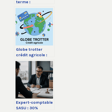
terme :
fonctionnement,
taux et avis en
2026
Globe trotter
crédit agricole :
avis, frais,
avantages et
limites
Expert-comptable
SASU : 30%