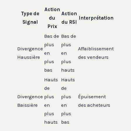
Action
Type de
Action
du
Interprétation
Signal
du RSI
Prix
Bas de
Bas de
plus
plus
Divergence
Affaiblissement
en
en
Haussière
des vendeurs
plus
plus
bas
hauts
Hauts
Hauts
de
de
Divergence
plus
plus
Épuisement
Baissière
en
en
des acheteurs
plus
plus
hauts
bas