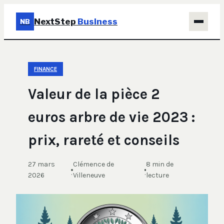
NextStep
Business
NB
Business
FINANCE
Éducation & Emploi
Valeur de la pièce 2
Finance
euros arbre de vie 2023 :
Immobilier
prix, rareté et conseils
Marketing
27 mars
Clémence de
8 min de
·
·
2026
Villeneuve
lecture