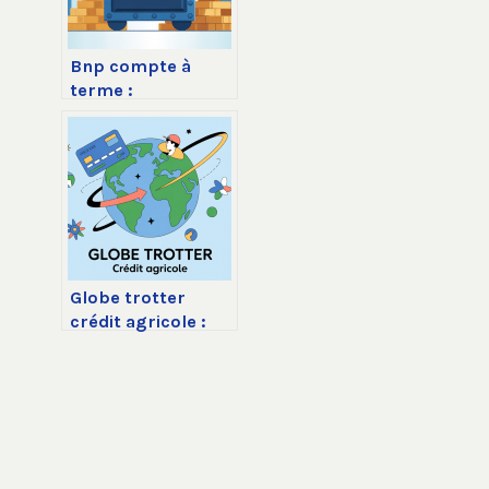
Bnp compte à
terme :
fonctionnement,
taux et avis en
2026
Globe trotter
crédit agricole :
avis, frais,
avantages et
limites