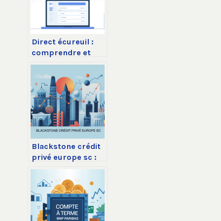
Direct écureuil :
comprendre et
optimiser votre
espace client
caisse d’épargne
Blackstone crédit
privé europe sc :
fonctionnement,
rendement et
risques à
connaître