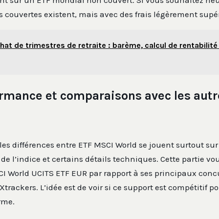
nt sur un ETF mondial non couvert. Si vous souhaitez neutr
s couvertes existent, mais avec des frais légèrement supé
hat de trimestres de retraite : barème, calcul de rentabilité
ormance et comparaisons avec les autr
es différences entre ETF MSCI World se jouent surtout sur 
 de l’indice et certains détails techniques. Cette partie vo
I World UCITS ETF EUR par rapport à ses principaux con
Xtrackers. L’idée est de voir si ce support est compétitif p
rme.