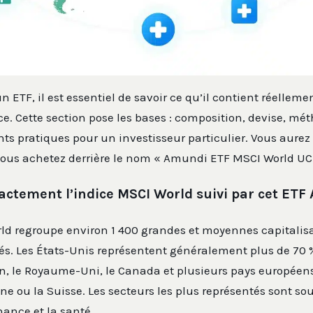
n ETF, il est essentiel de savoir ce qu’il contient réellem
ce. Cette section pose les bases : composition, devise, mé
ints pratiques pour un investisseur particulier. Vous aurez
 vous achetez derrière le nom « Amundi ETF MSCI World UC
actement l’indice MSCI World suivi par cet ETF
ld regroupe environ 1 400 grandes et moyennes capitalisa
s. Les États-Unis représentent généralement plus de 70 %
pon, le Royaume-Uni, le Canada et plusieurs pays europée
ne ou la Suisse. Les secteurs les plus représentés sont so
nance et la santé.