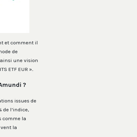
ent et comment il
thode de
 ainsi une vision
ITS ETF EUR ».
 Amundi ?
tions issues de
 de l’indice,
ns comme la
uvent la