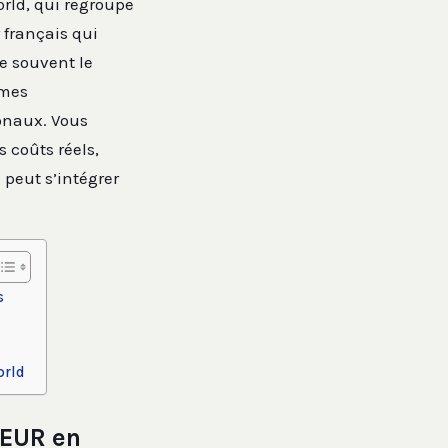
orld, qui regroupe
 français qui
ue souvent le
rmes
onaux. Vous
 coûts réels,
peut s’intégrer
s
orld
 EUR en