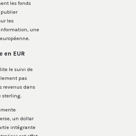
ent les fonds
 publier
ur les
l’information, une
 européenne.
ée en EUR
ite le suivi de
ralement pas
rs revenus dans
 sterling.
ugmente
erse, un dollar
artie intégrante