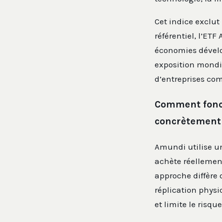
Cet indice exclut
référentiel, l’ET
économies dévelop
exposition mondi
d’entreprises co
Comment fonct
concrètement
Amundi utilise un
achète réellement
approche diffère 
réplication physi
et limite le risqu