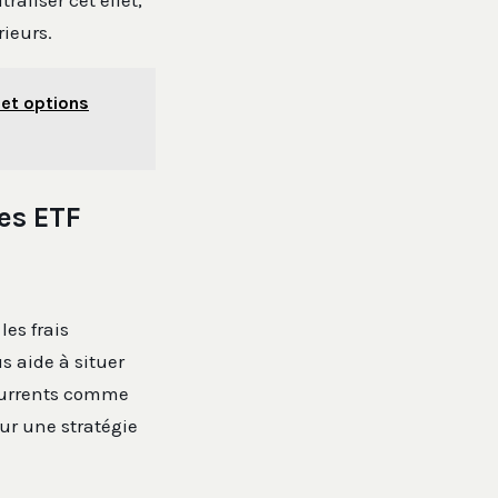
aliser cet effet,
rieurs.
 et options
es ETF
les frais
us aide à situer
currents comme
our une stratégie