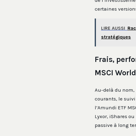
de l’investisseme
certaines version
LIRE AUSSI
Rac
stratégiques
Frais, perf
MSCI World
Au-delà du nom, l
courants, le suivi
l’Amundi ETF MSC
Lyxor, iShares ou 
passive à long te