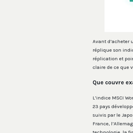
Avant d’acheter u
réplique son indi
réplication et po
claire de ce que
Que couvre ex
L’indice MSCI Wor
23 pays développé
suivis par le Ja
France, l’Allemag
technologie, la fi