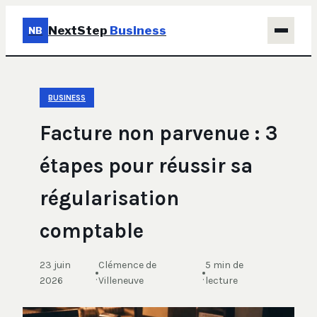
NextStep
Business
NB
Business
BUSINESS
Éducation & Emploi
Facture non parvenue : 3
Finance
étapes pour réussir sa
Immobilier
régularisation
Marketing
comptable
23 juin
Clémence de
5 min de
·
·
2026
Villeneuve
lecture