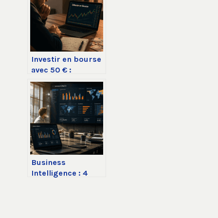
Investir en bourse
avec 50 € :
stratégie
gagnante ou
illusion financière
?
Business
Intelligence : 4
étapes pour
transformer vos
données brutes en
décisions