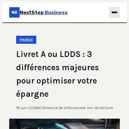
NextStep
Business
NB
Business
FINANCE
Éducation & Emploi
Livret A ou LDDS : 3
Finance
différences majeures
Immobilier
pour optimiser votre
Marketing
épargne
18 juin 2026
Clémence de Villeneuve
4 min de lecture
·
·