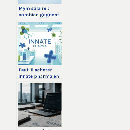
Mym salaire :
combien gagnent
vraiment les
créateurs et
comment
l’augmenter
Faut-il acheter
innate pharma en
bourse
aujourd’hui