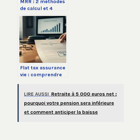
MRR : 2 méthodes
de calcul et 4
leviers pour
piloter votre
croissance
récurrente
Flat tax assurance
vie : comprendre
les seuils de 150
000 € et l’impact
LIRE AUSSI
Retraite à 5 000 euros net :
sur vos retraits
pourquoi votre pension sera inférieure
et comment anticiper la baisse