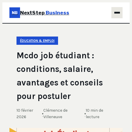
NextStep
Business
NB
Business
ÉDUCATION & EMPLOI
Éducation & Emploi
Mcdo job étudiant :
Finance
conditions, salaire,
Immobilier
avantages et conseils
Marketing
pour postuler
10 février
Clémence de
10 min de
·
·
2026
Villeneuve
lecture