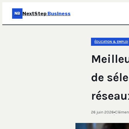
NextStep
Business
NB
ÉDUCATION & EMPLOI
Meilleu
de sél
réseau
26 juin 2026
Clémenc
·