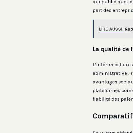
qui publie quoti
part des entrepri
LIRE AUSSI
Rup
La qualité de
L’intérim est un 
administrative : r
avantages sociaux
plateformes co
fiabilité des paie
Comparatif 
Pour vous aider 