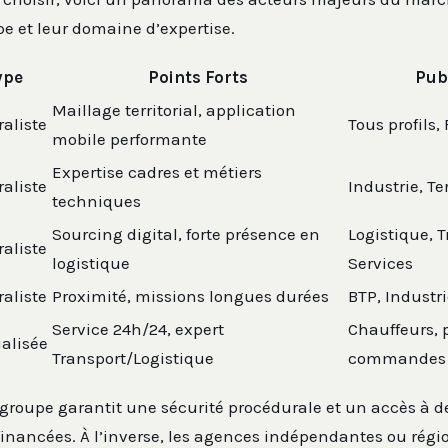
ppe et leur domaine d’expertise.
ype
Points Forts
Publ
Maillage territorial, application
aliste
Tous profils,
mobile performante
Expertise cadres et métiers
aliste
Industrie, Te
techniques
Sourcing digital, forte présence en
Logistique, T
aliste
logistique
Services
aliste
Proximité, missions longues durées
BTP, Industr
Service 24h/24, expert
Chauffeurs, 
alisée
Transport/Logistique
commandes
groupe garantit une sécurité procédurale et un accès à d
financées. À l’inverse, les agences indépendantes ou régi