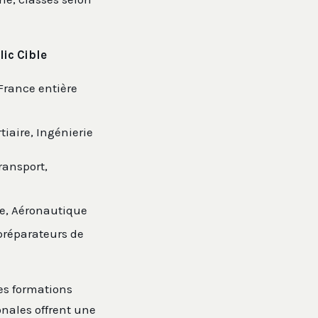
ic Cible
 France entière
rtiaire, Ingénierie
ransport,
ie, Aéronautique
préparateurs de
es formations
onales offrent une