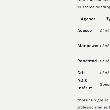
leur force de fra
Agence
T
Adecco
Génér
Manpower
Génér
Randstad
Génér
Crit
Génér
R.A.S
Spéci
Intérim
Choisir un grand 
professionnelles 