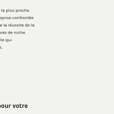
 la plus proche
eprise confrontée
 la réussite de la
ures de niche
lle qui
s.
pour votre