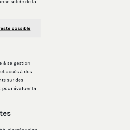
nce solide de la
reste possible
e à sa gestion
 et accès à des
ts sur des
 pour évaluer la
stes
hé, classés selon