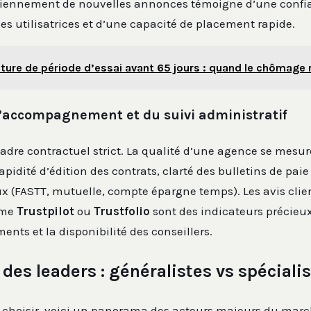
diennement de nouvelles annonces témoigne d’une confia
ses utilisatrices et d’une capacité de placement rapide.
ture de période d’essai avant 65 jours : quand le chômage 
 l’accompagnement et du suivi administratif
cadre contractuel strict. La qualité d’une agence se mesur
apidité d’édition des contrats, clarté des bulletins de paie
 (FASTT, mutuelle, compte épargne temps). Les avis clien
mme
Trustpilot
ou
Trustfolio
sont des indicateurs précieux
ments et la disponibilité des conseillers.
des leaders : généralistes vs spéciali
à choisir, voici un panorama des acteurs majeurs du marc