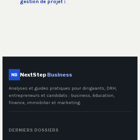
gestion de projet :
le levier pour
structurer, piloter
et rentabiliser vos
transformations
NextStep
Business
NB
Analyses et guides pratiques pour dirigeants, DRH,
entrepreneurs et candidats : business, éducation,
finance, immobilier et marketing.
DERNIERS DOSSIERS