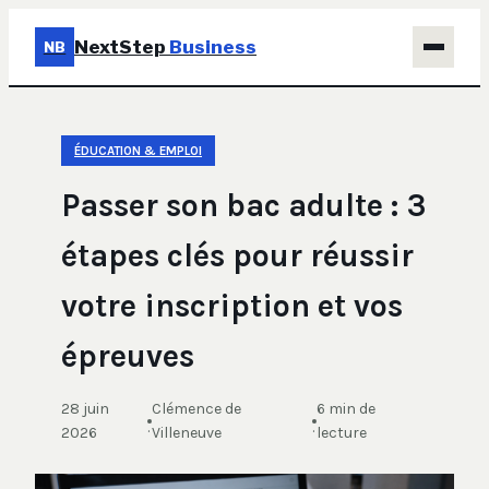
NextStep
Business
NB
Business
ÉDUCATION & EMPLOI
Éducation & Emploi
Passer son bac adulte : 3
Finance
étapes clés pour réussir
Immobilier
votre inscription et vos
Marketing
épreuves
28 juin
Clémence de
6 min de
·
·
2026
Villeneuve
lecture