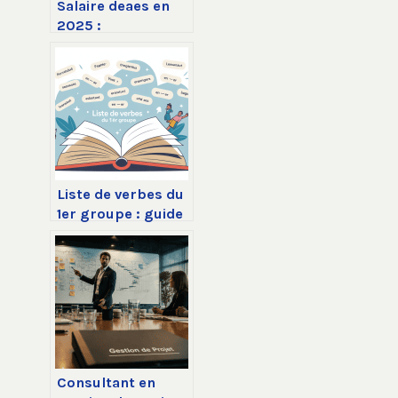
Salaire deaes en
2025 :
fourchettes,
évolutions et
compléments à
connaître
Liste de verbes du
1er groupe : guide
complet, usages
et exemples
Consultant en