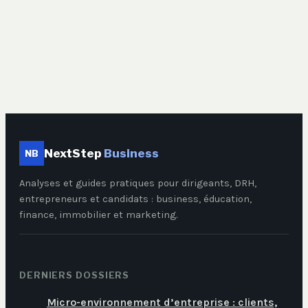
argent en cas de
guerre : ce qu’il
faut vraiment
savoir
NextStep
Business
NB
Analyses et guides pratiques pour dirigeants, DRH,
entrepreneurs et candidats : business, éducation,
finance, immobilier et marketing.
DERNIERS DOSSIERS
Micro-environnement d’entreprise : clients,