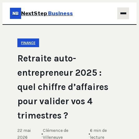
NextStep
Business
NB
Business
FINANCE
Éducation & Emploi
Retraite auto-
Finance
entrepreneur 2025 :
Immobilier
quel chiffre d’affaires
Marketing
pour valider vos 4
trimestres ?
22 mai
Clémence de
6 min de
·
·
2026
Villeneuve
lecture