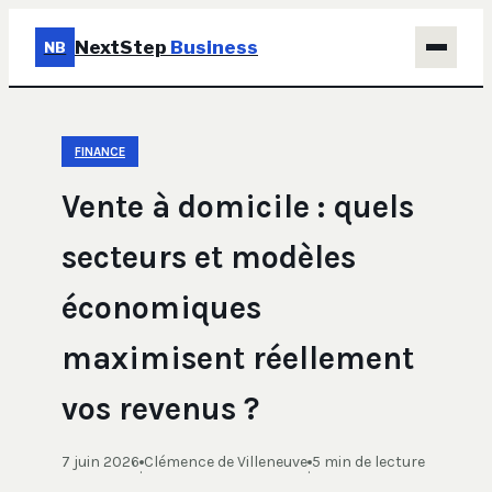
NextStep
Business
NB
Business
FINANCE
Éducation & Emploi
Vente à domicile : quels
Finance
secteurs et modèles
Immobilier
économiques
Marketing
maximisent réellement
vos revenus ?
7 juin 2026
Clémence de Villeneuve
5 min de lecture
·
·