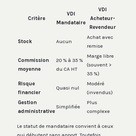
VDI
VDI
Critère
Acheteur-
Mandataire
Revendeur
Achat avec
Stock
Aucun
remise
Marge libre
Commission
20 % à 35 %
(souvent >
moyenne
du CA HT
35 %)
Risque
Modéré
Quasi nul
financier
(invendus)
Gestion
Plus
Simplifiée
administrative
complexe
Le statut de mandataire convient à ceux
qui débutent sans apport. Toutefois,