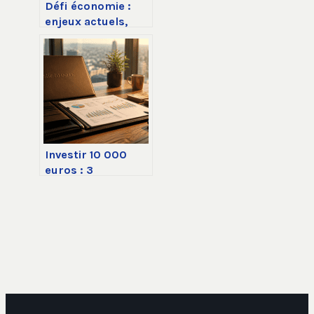
Défi économie :
enjeux actuels,
impacts concrets
et pistes pour agir
Investir 10 000
euros : 3
stratégies pour
équilibrer
rendement, risque
et horizon de
placement