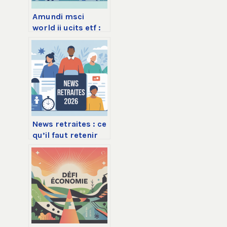
Amundi msci
world ii ucits etf :
analyse, frais, avis
et stratégie
News retraites : ce
qu’il faut retenir
des dernières
annonces