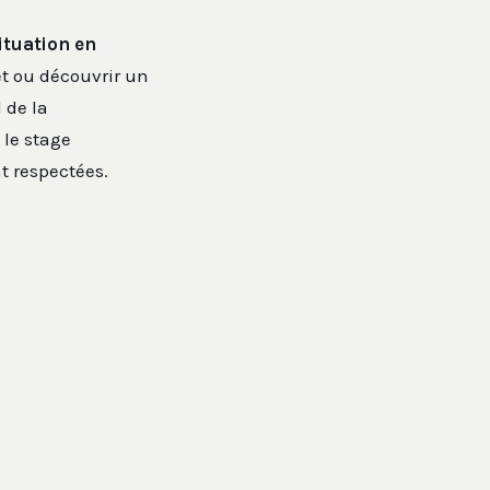
ituation en
jet ou découvrir un
 de la
 le stage
t respectées.