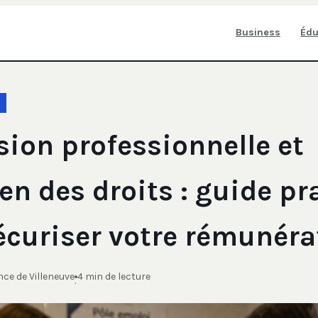
Business
Édu
ion professionnelle et
en des droits : guide pr
écuriser votre rémunéra
ce de Villeneuve
4 min de lecture
·