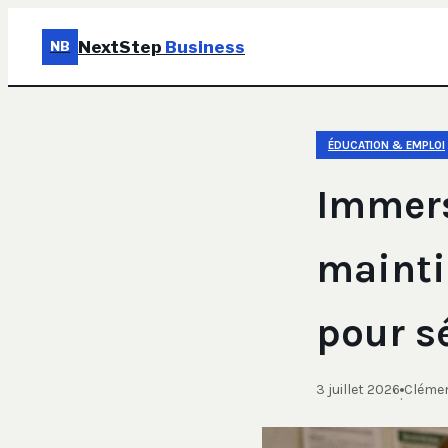
NextStep
Business
NB
ÉDUCATION & EMPLOI
Immers
mainti
pour s
3 juillet 2026
Clémen
·