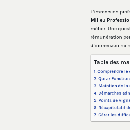
L’immersion prof
Milieu Professi
métier. Une quest
rémunération penda
d’immersion ne mo
Table des ma
Comprendre le 
Quiz : Foncti
Maintien de la
Démarches admin
Points de vigil
Récapitulatif d
Gérer les diffi