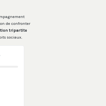
ccompagnement
ion de confronter
ion tripartite
its sociaux.
P