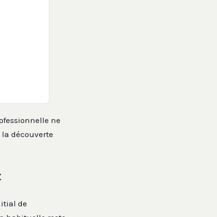
ofessionnelle ne
à la découverte
x
itial de