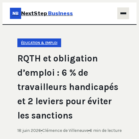
NextStep
Business
NB
Business
ÉDUCATION & EMPLOI
Éducation & Emploi
RQTH et obligation
Finance
d’emploi : 6 % de
Immobilier
travailleurs handicapés
Marketing
et 2 leviers pour éviter
les sanctions
18 juin 2026
Clémence de Villeneuve
6 min de lecture
·
·