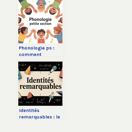
et conseils pour
postuler
Phonologie ps :
comment
développer le
langage en petite
section
Identités
remarquables : le
guide clair pour
bien les