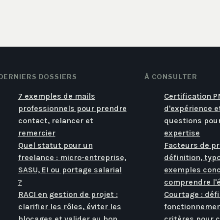
DERNIERS DOSSIERS
À CONSULTER
7 exemples de mails
Certification 
professionnels pour prendre
d'expérience e
contact, relancer et
questions pour
remercier
expertise
Quel statut pour un
Facteurs de pr
freelance : micro-entreprise,
définition, typ
SASU, EI ou portage salarial
exemples conc
?
comprendre l'
RACI en gestion de projet :
Courtage : défi
clarifier les rôles, éviter les
fonctionnemen
blocages et valider au bon
critères pour c