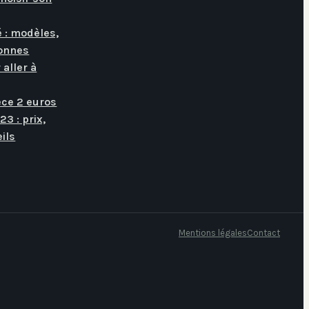
é : modèles,
onnes
 aller à
èce 2 euros
23 : prix,
ils
Mentions légales
Contact