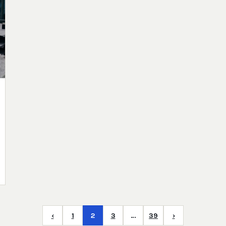
‹
1
2
3
…
39
›