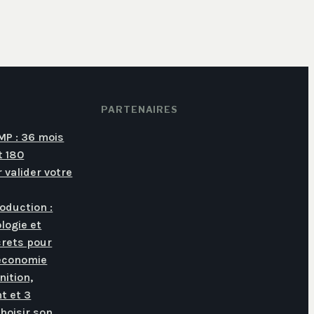
PARTENAIRES
PMP : 36 mois
t 180
 valider votre
oduction :
ologie et
rets pour
économie
nition,
t et 3
hoisir son